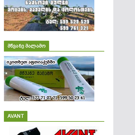
მწვანე მალამო
AVANT