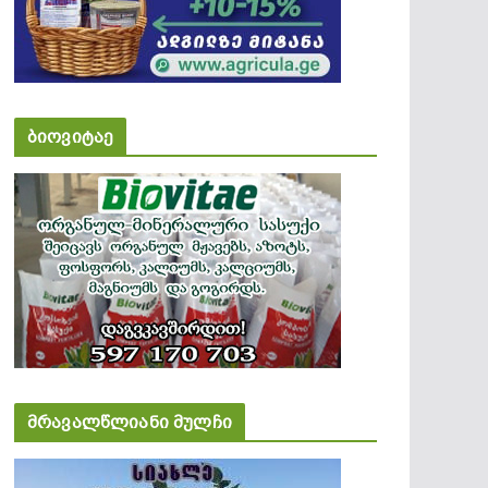
ბიოვიტაე
მრავალწლიანი მულჩი