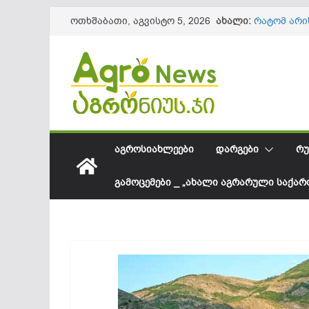
Skip
ახალი:
რატომ არი
ოთხშაბათი, აგვისტო 5, 2026
to
მოსავალი
გარემოს დ
content
401 ტყის მ
არზგირის 
მოსავლიან
2026 წლის
სახელმწი
მნიშვნელო
გვარა-ხუც
ᲐᲒᲠᲝᲡᲘᲐᲮᲚᲔᲔᲑᲘ
ᲓᲐᲠᲒᲔᲑᲘ
ᲠᲣ
კულტურები
ᲒᲐᲛᲝᲪᲔᲛᲔᲑᲘ _ „ᲐᲮᲐᲚᲘ ᲐᲒᲠᲐᲠᲣᲚᲘ ᲡᲐᲥᲐ