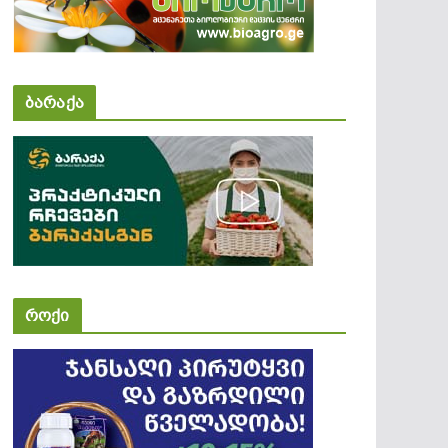
ბარაქა
როქი