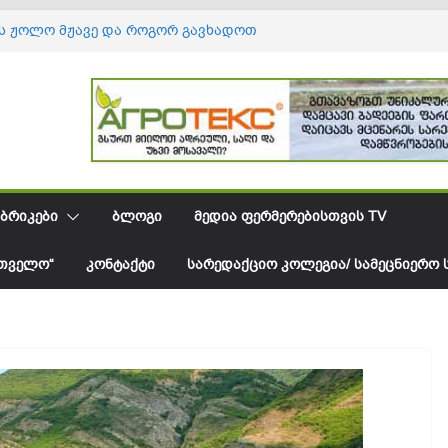
ს ჟოლო მჟავე და როგორ გავხადოთ
 უფრო ტკბილი
აცვისა და სოფლის მეურნეობის სამინისტრო
ცველის ვაკანსიას აცხადებს
რეგიონში ხორბლის რეკორდულმა
ობამ ფერმერებიც კი გააოცა
 პირველ ნახევარში სოფლის მეურნეობის
ფო ლაბორატორიაში მიმართვიანობა
ვნად გაიზარდა
უბნის სანერგე მეურნეობა ხეხილოვანი
ᲑᲠᲘᲙᲔᲑᲘ
ᲑᲚᲝᲒᲘ
ᲛᲔᲓᲘᲐ ᲤᲔᲠᲛᲔᲠᲔᲑᲘᲡᲗᲕᲘᲡ TV
ს მყნობას იწყებს
ᲠᲗᲕᲔᲚᲝ“
ᲙᲝᲜᲢᲐᲥᲢᲘ
ᲡᲐᲠᲔᲓᲐᲥᲪᲘᲝ ᲙᲝᲚᲔᲒᲘᲐ/ ᲡᲐᲛᲔᲪᲜᲘᲔᲠᲝ 