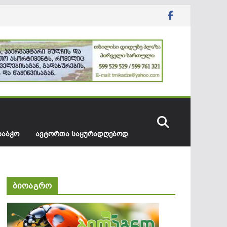
ᲡᲐᲑᲭᲝ
ᲐᲕᲢᲝᲠᲗᲐ ᲡᲐᲧᲣᲠᲐᲓᲦᲔᲑᲝᲓ
ბიოაგრო