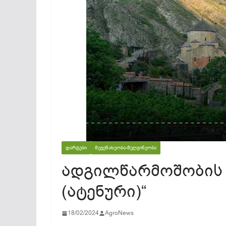
ᲓᲐᲠᲒᲔᲑᲘ
ᲛᲔᲕᲔᲜᲐᲮᲔᲝᲑᲐ-ᲛᲔᲦᲕᲘᲜᲔᲝᲑᲐ
ადგილწარმოშობის 
(ატენური)“
18/02/2024
AgroNews