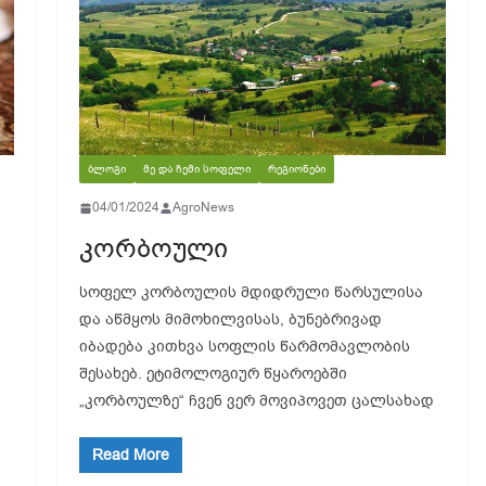
ᲑᲚᲝᲒᲘ
ᲛᲔ ᲓᲐ ᲩᲔᲛᲘ ᲡᲝᲤᲔᲚᲘ
ᲠᲔᲒᲘᲝᲜᲔᲑᲘ
04/01/2024
AgroNews
კორბოული
სოფელ კორბოულის მდიდრული წარსულისა
და აწმყოს მიმოხილვისას, ბუნებრივად
იბადება კითხვა სოფლის წარმომავლობის
შესახებ. ეტიმოლოგიურ წყაროებში
„კორბოულზე“ ჩვენ ვერ მოვიპოვეთ ცალსახად
Read More