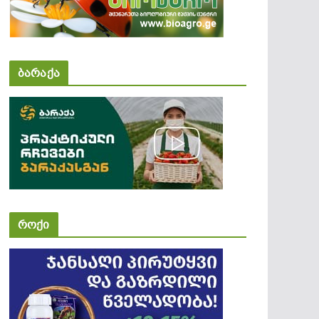
ბარაქა
როქი