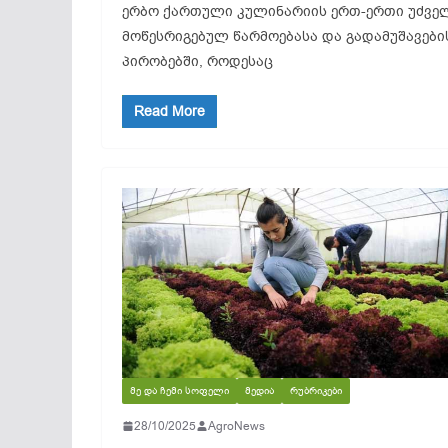
ერბო ქართული კულინარიის ერთ-ერთი უძვე
მოწესრიგებულ წარმოებასა და გადამუშავები
პირობებში, როდესაც
Read More
ᲛᲔ ᲓᲐ ᲩᲔᲛᲘ ᲡᲝᲤᲔᲚᲘ
ᲛᲔᲓᲘᲐ
ᲠᲣᲑᲠᲘᲙᲔᲑᲘ
28/10/2025
AgroNews