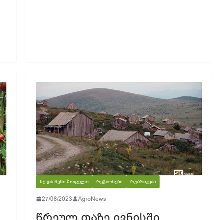
ᲛᲔ ᲓᲐ ᲩᲔᲛᲘ ᲡᲝᲤᲔᲚᲘ
ᲠᲔᲒᲘᲝᲜᲔᲑᲘ
ᲠᲣᲑᲠᲘᲙᲔᲑᲘ
27/08/2023
AgroNews
წრეულ თაზე ივნისში