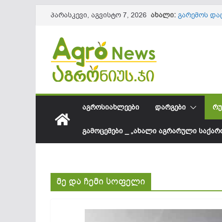
Skip
ახალი:
გარემოს და
პარასკევი, აგვისტო 7, 2026
to
401 ტყის მც
საქართველო
content
შესყიდვის 
სეზონის და
61,8 მილიო
10 პრაქტიკ
ნაყოფის და
მიმდინარე 
ქვეყანაში 
ᲐᲒᲠᲝᲡᲘᲐᲮᲚᲔᲔᲑᲘ
ᲓᲐᲠᲒᲔᲑᲘ
ᲠᲣ
წარმოდგენ
ᲒᲐᲛᲝᲪᲔᲛᲔᲑᲘ _ „ᲐᲮᲐᲚᲘ ᲐᲒᲠᲐᲠᲣᲚᲘ ᲡᲐᲥᲐ
მე და ჩემი სოფელი