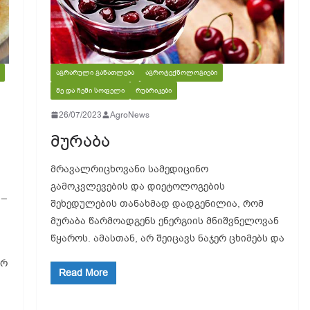
ᲐᲒᲠᲐᲠᲣᲚᲘ ᲒᲐᲜᲐᲗᲚᲔᲑᲐ
ᲐᲒᲠᲝᲢᲔᲥᲜᲝᲚᲝᲒᲘᲔᲑᲘ
ᲛᲔ ᲓᲐ ᲩᲔᲛᲘ ᲡᲝᲤᲔᲚᲘ
ᲠᲣᲑᲠᲘᲙᲔᲑᲘ
26/07/2023
AgroNews
მურაბა
მრავალრიცხოვანი სამედიცინო
გამოკვლევების და დიეტოლოგების
 _
შეხედულების თანახმად დადგენილია, რომ
მურაბა წარმოადგენს ენერგიის მნიშვნელოვან
წყაროს. ამასთან, არ შეიცავს ნაჯერ ცხიმებს და
ურ
Read More