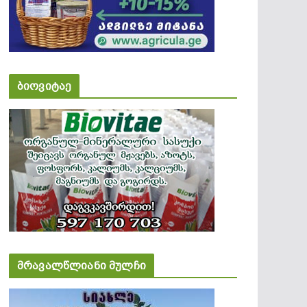
ბიოვიტაე
მრავალწლიანი მულჩი