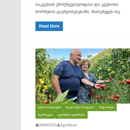
საკვებით უზრუნველყოფასა და კვებითი
ნორმების გაუმჯობესებაში, მითუმეტეს თუ
Read More
ᲐᲒᲠᲝᲡᲘᲐᲮᲚᲔᲔᲑᲘ
ᲛᲔ ᲓᲐ ᲩᲔᲛᲘ ᲡᲝᲤᲔᲚᲘ
ᲠᲔᲒᲘᲝᲜᲔᲑᲘ
ᲠᲣᲑᲠᲘᲙᲔᲑᲘ
ᲤᲔᲠᲛᲔᲠᲘ ᲤᲔᲠᲛᲔᲠᲡ
08/09/2023
AgroNews