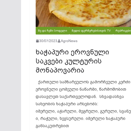
ᲛᲔ ᲓᲐ ᲩᲔᲛᲘ ᲡᲝᲤᲔᲚᲘ
ᲛᲔᲓᲘᲐ ᲤᲔᲠᲛᲔᲠᲔᲑᲘᲡᲗᲕᲘᲡ TV
ᲠᲣᲑᲠᲘᲙᲔᲑᲘ
30/07/2023
AgroNews
ხაჭაპური ეროვნული
საკვები კულტურის
მონაპოვარია
ქართული სამზარეულოს გამორჩეული კერძი
ეროვნული ცომეული ნაწარმი, წარმოშობით
დასავლეთ საქართველოდან. სხვადასხვა
სახეობის ხაჭაპური არსებობს:
იმერული, აჭარული, მეგრული, გურული, სვან
ი, რაჭული, ხევსურული. იმერული ხაჭაპური
განსაკუთრებით