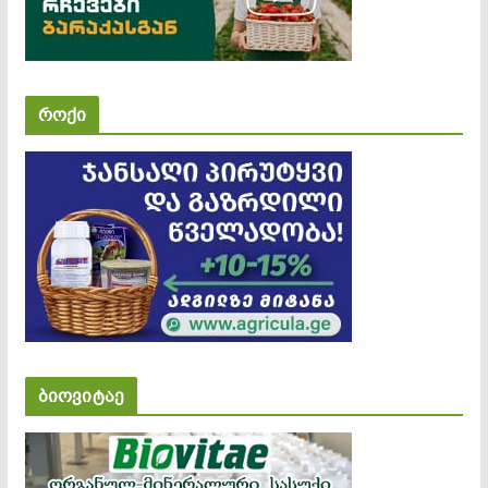
როქი
ბიოვიტაე