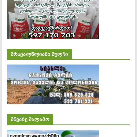
მრავალწლიანი მულჩი
მწვანე მალამო