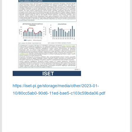
https://iset-pi.ge/storage/media/other/2023-01-
10/80cc5ab0-90d6-11ed-bae5-c103c59bda06.pdf