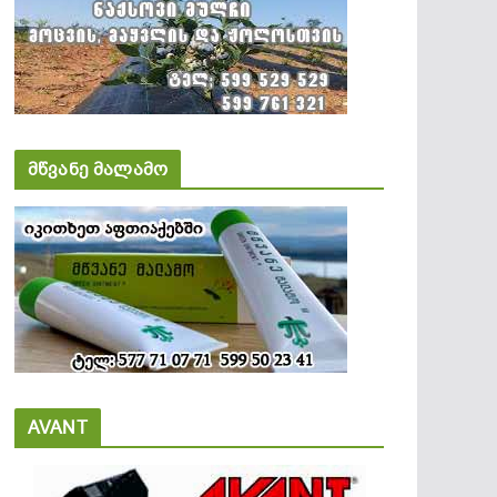
მწვანე მალამო
AVANT