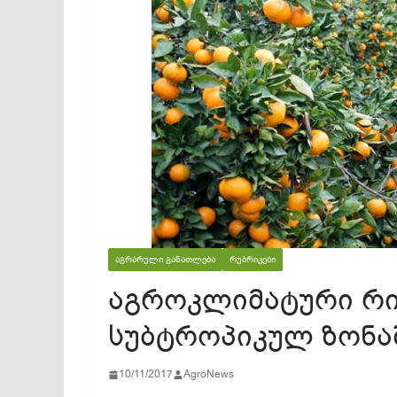
ᲐᲒᲠᲐᲠᲣᲚᲘ ᲒᲐᲜᲐᲗᲚᲔᲑᲐ
ᲠᲣᲑᲠᲘᲙᲔᲑᲘ
აგროკლიმატური რი
სუბტროპიკულ ზონა
10/11/2017
AgroNews