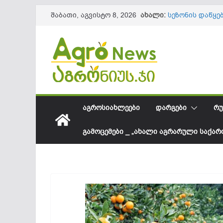
Skip
ახალი:
სეზონის დაწყე
შაბათი, აგვისტო 8, 2026
to
61,8 მილიონ 
ლაგოდეხის მუ
content
ინფრასტრუქტუ
წიწაკის იმპორ
ქართული ფერმ
სოკოვანი დაავ
დეფიციტი? – 
საქართველოში
შესყიდვის საშ
ᲐᲒᲠᲝᲡᲘᲐᲮᲚᲔᲔᲑᲘ
ᲓᲐᲠᲒᲔᲑᲘ
ᲠᲣ
ᲒᲐᲛᲝᲪᲔᲛᲔᲑᲘ _ „ᲐᲮᲐᲚᲘ ᲐᲒᲠᲐᲠᲣᲚᲘ ᲡᲐᲥᲐ