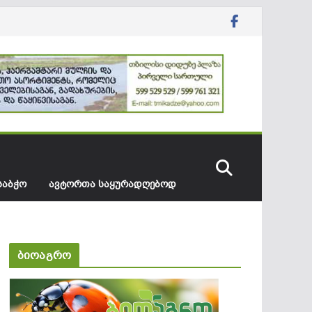
ᲡᲐᲑᲭᲝ
ᲐᲕᲢᲝᲠᲗᲐ ᲡᲐᲧᲣᲠᲐᲓᲦᲔᲑᲝᲓ
ბიოაგრო