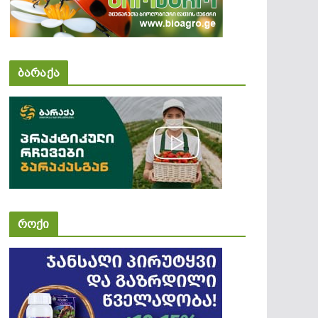
ბარაქა
როქი