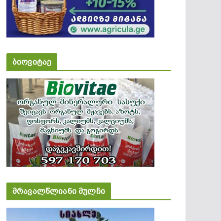
ბიოვიტაე
მრავალწლიანი მულჩი