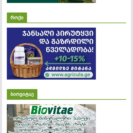
როქი
ბიოვიტაე