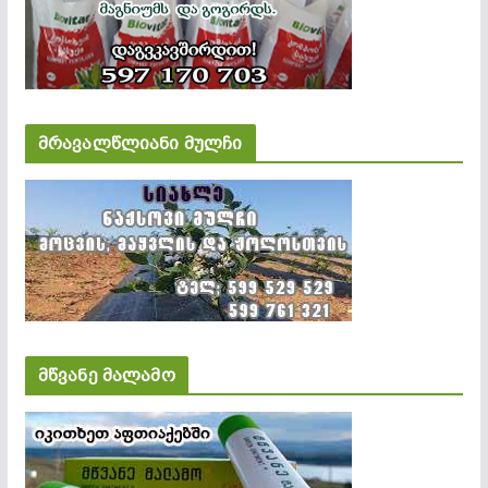
მრავალწლიანი მულჩი
მწვანე მალამო