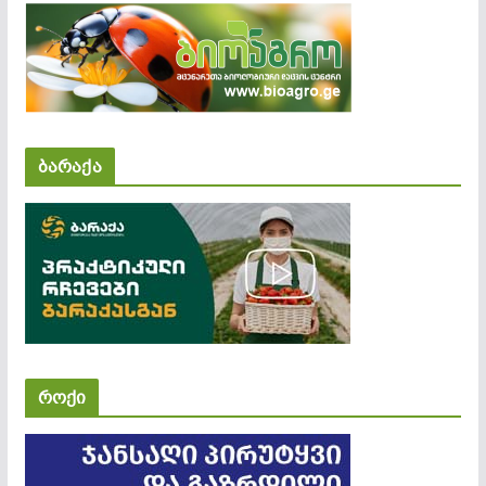
ბარაქა
როქი