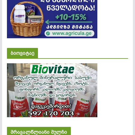
ბიოვიტაე
მრავალწლიანი მულჩი