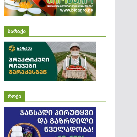
ბარაქა
როქი