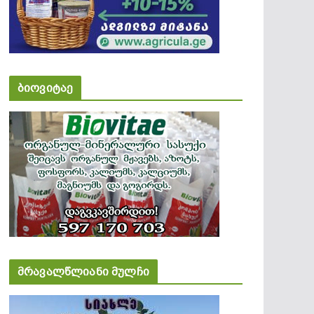
ბიოვიტაე
მრავალწლიანი მულჩი