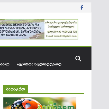
ᲡᲐᲑᲭᲝ
ᲐᲕᲢᲝᲠᲗᲐ ᲡᲐᲧᲣᲠᲐᲓᲦᲔᲑᲝᲓ
ბიოაგრო