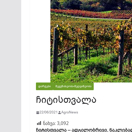
ᲓᲐᲠᲒᲔᲑᲘ
ᲛᲔᲕᲔᲜᲐᲮᲔᲝᲑᲐ-ᲛᲔᲦᲕᲘᲜᲔᲝᲑᲐ
ჩიტისთვალა
22/06/2021
AgroNews
ნახვა:
3,092
ჩიტისთვალა – ადგილობრივი, ნაკლებად