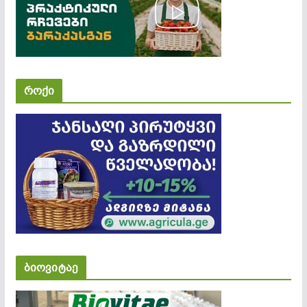
როქი
ბიოვიტაე