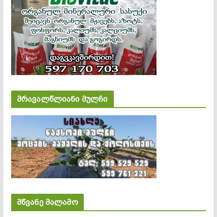
მრავალწლიანი მულჩი
მწვანე მალამო