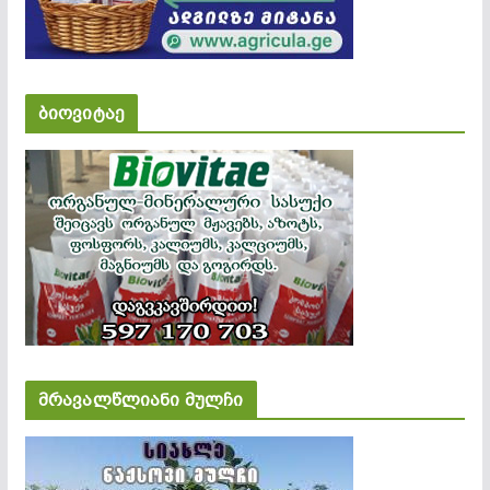
ბიოვიტაე
მრავალწლიანი მულჩი