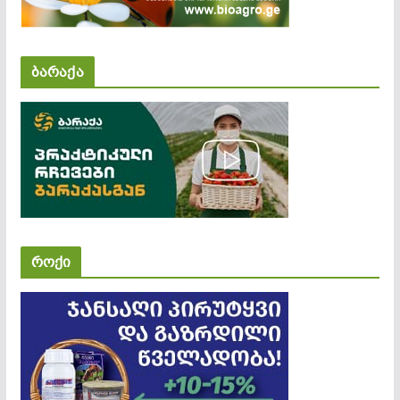
ბარაქა
როქი