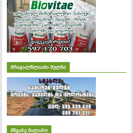
მრავალწლიანი მულჩი
მწვანე მალამო