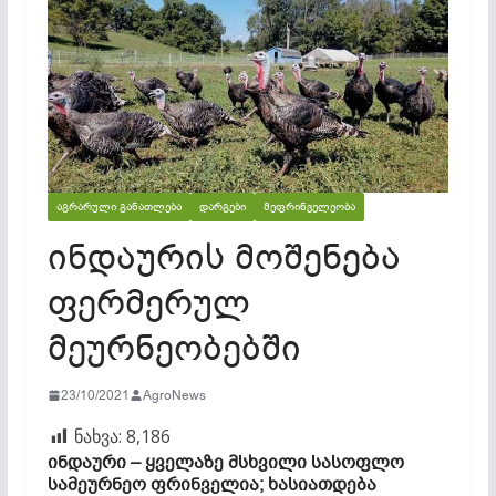
ᲐᲒᲠᲐᲠᲣᲚᲘ ᲒᲐᲜᲐᲗᲚᲔᲑᲐ
ᲓᲐᲠᲒᲔᲑᲘ
ᲛᲔᲤᲠᲘᲜᲕᲔᲚᲔᲝᲑᲐ
ინდაურის მოშენება
ფერმერულ
მეურნეობებში
23/10/2021
AgroNews
ნახვა:
8,186
ინდაური – ყველაზე მსხვილი სასოფლო
სამეურნეო ფრინველია; ხასიათდება