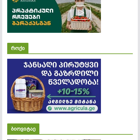
როქი
ბიოვიტაე