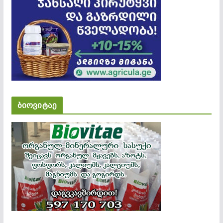
ბიოვიტაე