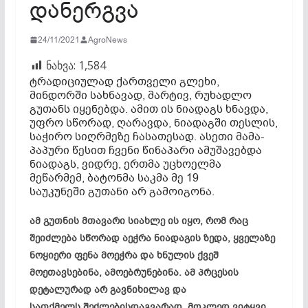
დანერგვა
24/11/2021
AgroNews
ნახვა:
1,584
ტრადიციულად ქართველი გლეხი,
მინდორში სახნავად, მარტივ,
რუხადლო
გუთანს იყენებდა. ამით ის ნიადაგს ხნავდა,
უფრო სწორად,
ღარავდა
, ნიადაგში თესლის,
საჭირო სიღრმეზე
ჩასათესად
. ასეთი მამა-
პაპური წესით ჩვენი წინაპარი ამუშავებდა
ნიადაგს, ვიდრე, ერთმა უცხოელმა
მეწარმემ, ბატონმა
საკმა
მე 19
საუკუნეში გუთანი არ გამოიგონა.
ამ გუთნის მთავარი სიახლე ის იყო, რომ რაც
შეიძლება სწორად აეჭრა ნიადაგის ზედა, ყველაზე
ნოყიერი ფენა მოეჭრა და ხნულის ქვეშ
მოეთავსებინა,
ამოებრუნებინა
. ამ
პრცესის
დეტალურად არ
გავნიხილავ
და
სათქმელს,შეძლებისდაგვარად, მოკლედ ვიტყვი.