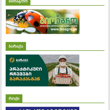
ბიოაგრო
ბარაქა
როქი