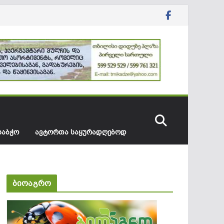
ᲡᲐᲑᲭᲝ
ᲐᲕᲢᲝᲠᲗᲐ ᲡᲐᲧᲣᲠᲐᲓᲦᲔᲑᲝᲓ
ბიოაგრო