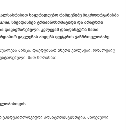
ვალსაზრისით
საყურადღებო
რამდენიმე
მიკროორგანიზმი
ranae
,
სხვადასხვა
ტრიპანოსომატიდი
და
არაერთი
აა
დაკავშირებული
.
კვლევამ
დაადასტურა
მათი
ირდაპირ
გავლენას
ახდენს
ფუტკრის
ჯანმრთელობაზე
.
საშუალება მისცა, დაედგინათ ისეთი ვირუსები, რომლებიც
ნტირებული. მათ შორისაა:
ელობისთვის
ლო ეპიდემიოლოგიური მონიტორინგისთვის. მიღებული