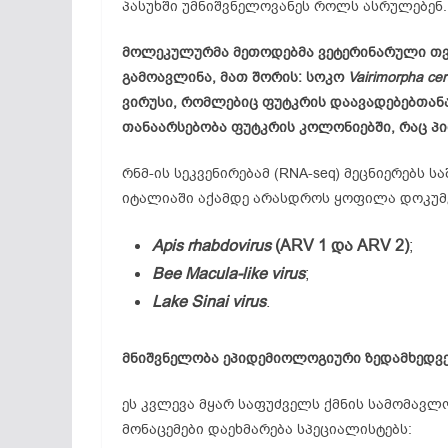
პასუხში უმნიშვნელოვანეს როლს ასრულებენ.
მოლეკულურმა
მეთოდებმა
ვეტერინარული
თ
გამოავლინა
,
მათ
შორის
:
სოკო
Vairimorpha ce
ვირუსი
,
რომლებიც
ფუტკრის
დაავადებებთან
თანაარსებობა
ფუტკრის
კოლონიებში
,
რაც
პ
რნმ-ის სეკვენირებამ (RNA-seq) მეცნიერებს 
იტალიაში აქამდე არასდროს ყოფილა დოკუმე
Apis rhabdovirus
(ARV 1
და
ARV 2)
;
Bee Macula-like virus
;
Lake Sinai virus
.
მნიშვნელობა
ეპიდემიოლოგიური
ზედამხედვ
ეს კვლევა მყარ საფუძველს ქმნის სამომავ
მონაცემები დაეხმარება სპეციალისტებს: