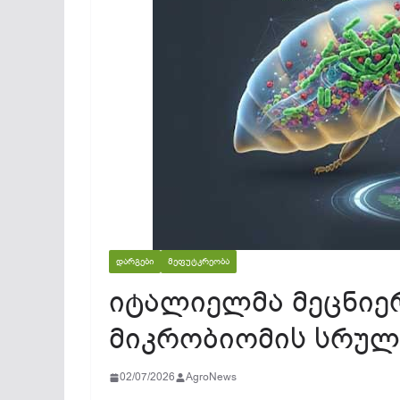
ᲓᲐᲠᲒᲔᲑᲘ
ᲛᲔᲤᲣᲢᲙᲠᲔᲝᲑᲐ
იტალიელმა მეცნიე
მიკრობიომის სრული
02/07/2026
AgroNews