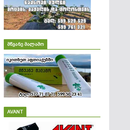
მწვანე მალამო
AVANT