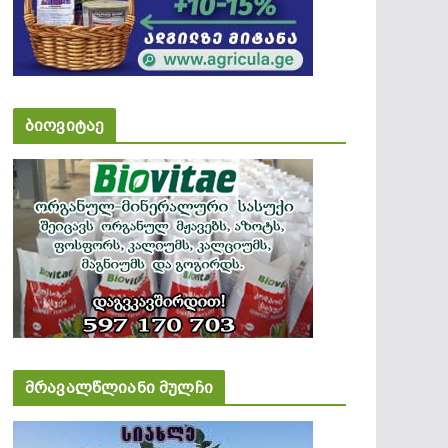
ბიოვიტაე
მრავალწლიანი მულჩი