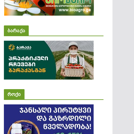
ბარაქა
როქი