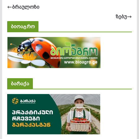
ბრაულოზი
ზებუ
ბიოაგრო
ბარაქა