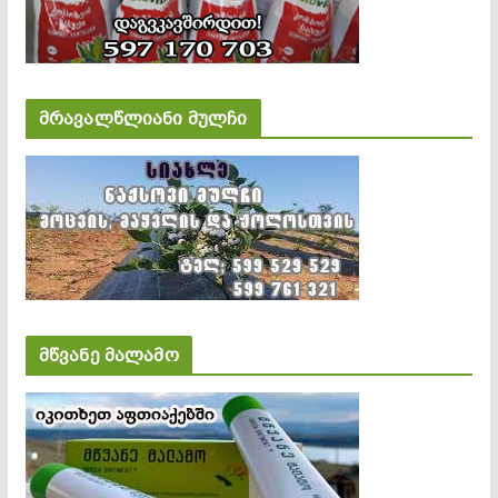
მრავალწლიანი მულჩი
მწვანე მალამო