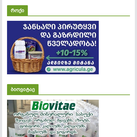
როქი
ბიოვიტაე