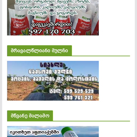
მრავალწლიანი მულჩი
მწვანე მალამო