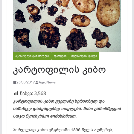
ᲐᲒᲠᲐᲠᲣᲚᲘ ᲒᲐᲜᲐᲗᲚᲔᲑᲐ
ᲓᲐᲠᲒᲔᲑᲘ
ᲛᲪᲔᲜᲐᲠᲔᲗᲐ ᲓᲐᲪᲕᲐ
კარტოფილის კიბო
25/06/2017
AgroNews
ნახვა:
3,568
კარტოფილის კიბო ყველაზე სერიოზულ და
საშინელ დაავადებად ითვლება. მისი გამომწვევია
სოკო Synchytri­um en­do­bi­o­ti­cum.
პირველად კიბო უნგრეთში 1896 წელს აღწერეს,