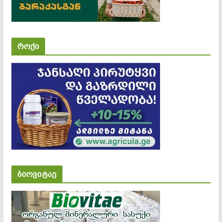
როქი
ბიოვიტაე