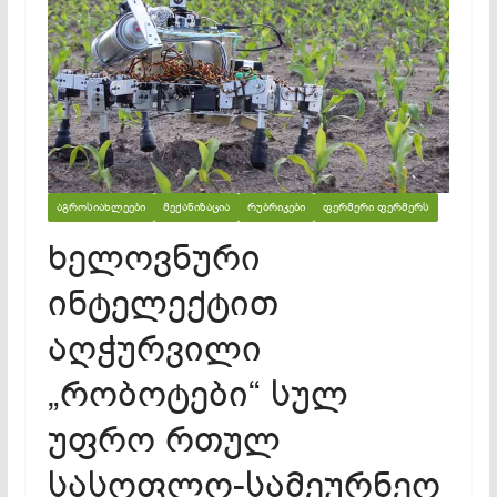
ᲐᲒᲠᲝᲡᲘᲐᲮᲚᲔᲔᲑᲘ
ᲛᲔᲥᲐᲜᲘᲖᲐᲪᲘᲐ
ᲠᲣᲑᲠᲘᲙᲔᲑᲘ
ᲤᲔᲠᲛᲔᲠᲘ ᲤᲔᲠᲛᲔᲠᲡ
ხელოვნური
ინტელექტით
აღჭურვილი
„რობოტები“ სულ
უფრო რთულ
სასოფლო-სამეურნეო