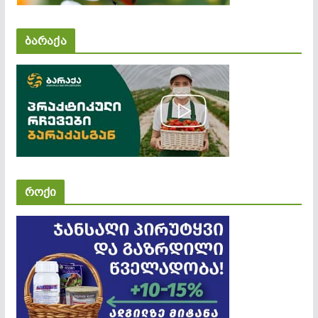
ბარაქა
როქი