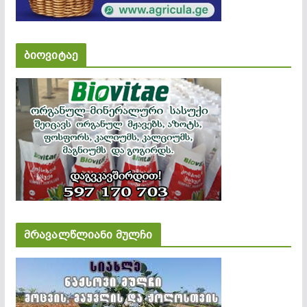
ბიოვიტაე
მრავალწლიანი მულჩი