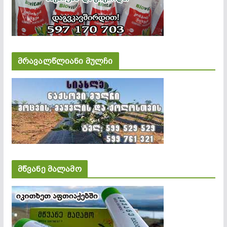
მრავალწლიანი მულჩი
მწვანე მალამო