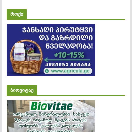
როქი
ბიოვიტაე