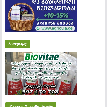
ბიოვიტაე
მრავალწლიანი მულჩი