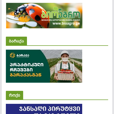
ბარაქა
როქი