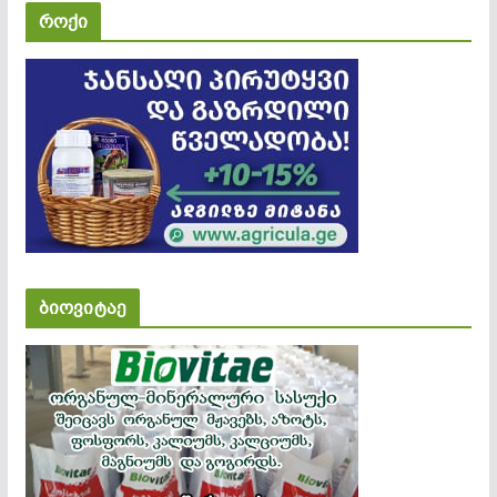
როქი
ბიოვიტაე