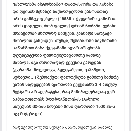
უახლოესმა
ისტორიამაც
დაადასტურა
და
ვაზისა
და
ღვინის
შესახებ
საქართველოს
კანონითაც
არის
განმტკიცებული (1998
წ.).
ქვეყანაში
კანონით
არის
დაცული,
რომ
ფილოქსერიან
ზონაში,
ვენახი
მომავალში
მხოლოდ
ნამყენი,
ჯანსაღი
სარგავი
მასალით
გაშენდეს.
თუმცა,
შესაბამისი
საკმარისი
საწარმოო
ბაზა
ქვეყანაში
აღარ
არსებობს.
დეფიციტურია
ფილოქსერაგამძლე
საძირე
მასალა.
იგი
ძირითადად
ქვეყნის
გარედან
(
უკრაინა,
მოლდოვა,
ბულგარეთი,
ესპანეთი,
სერბეთი…)
შემოაქვთ;
ფილოქსერა
გამძლე
საძირე
ვაზის
სადედეების
ფართობი
ქვეყანაში 3-4
ათეულ
ჰექტარს
არ
აღემატება,
რაც
მინიმალურადაც
ვერ
აკმაყოფილებს
მოთხოვნილებას (
გასული
საუკუნის 80-
იან
წლებში
მისი
ფართობი 1500
ჰა-
ს
აღემატებოდა).
ინდივიდუალური ნერგის მწარმოებლები საძირე