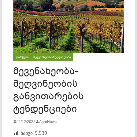
ᲓᲐᲠᲒᲔᲑᲘ
ᲛᲔᲕᲔᲜᲐᲮᲔᲝᲑᲐ-ᲛᲔᲦᲕᲘᲜᲔᲝᲑᲐ
მევენახეობა-
მეღვინეობის
განვითარების
ტენდენციები
11/12/2022
AgroNews
ნახვა:
9,539