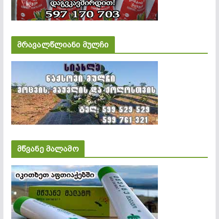
მრავალწლიანი მულჩი
მწვანე მალამო