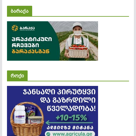
ბარაქა
როქი