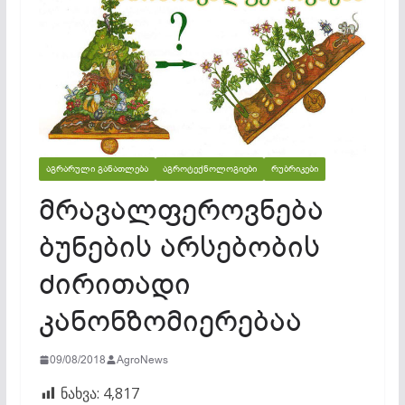
ᲐᲒᲠᲐᲠᲣᲚᲘ ᲒᲐᲜᲐᲗᲚᲔᲑᲐ
ᲐᲒᲠᲝᲢᲔᲥᲜᲝᲚᲝᲒᲘᲔᲑᲘ
ᲠᲣᲑᲠᲘᲙᲔᲑᲘ
მრავალფეროვნება
ბუნების არსებობის
ძირითადი
კანონზომიერებაა
09/08/2018
AgroNews
ნახვა:
4,817