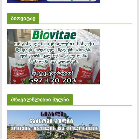
ბიოვიტაე
მრავალწლიანი მულჩი