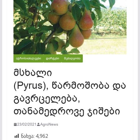
ᲐᲒᲠᲝᲡᲘᲐᲮᲚᲔᲔᲑᲘ
ᲓᲐᲠᲒᲔᲑᲘ
ᲛᲔᲑᲐᲦᲔᲝᲑᲐ
მსხალი
(Pyrus), წარმოშობა და
გავრცელება,
თანამედროვე ჯიშები
23/02/2021
AgroNews
ნახვა:
4,962