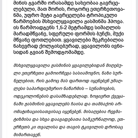
მი­ნის გვარ­ში ორ­ას­ამ­დე სა­ხე­ობ­აა გავრ­ცე­
ლე­ბუ­ლი, მათ შო­რის, რო­გორც ეთ­ერ­ზე­თო­ვა­
ნმა, უფ­რო მე­ტი გავრ­ცე­ლე­ბა ტრო­პი­კუ­ლი
წარ­მო­ებ­ის მსხვილ­ყვა­ვი­ლა ჟას­მინ­მა ჰპო­ვა.
ის წარ­მო­ად­გენს 1,5-2 მეტ­­­რამ­დე სი­მაღ­ლის
მა­რადმ­წვა­ნე, სფე­რუ­ლი ფორ­მის ბუჩქს, მუ­ქი
მწვა­ნე ფოთ­ლე­ბით. ყვა­ვი­ლე­ბი შეკ­რე­ბი­ლია
ნა­ხევ­რად ქოლ­გი­სე­ბუ­რად, ყვა­ვი­ლობს ივ­ნი­
სი­დან გვი­ან შე­მოდ­გო­მამ­დე.
მსხვილ­ყვა­ვი­ლა ჟას­მი­ნის ყვა­ვი­ლე­ბი­დან მი­ღე­ბუ­
ლი ეთ­ერ­ზე­თი გა­მო­ირ­ჩე­ვა სა­სი­ამ­ოვ­ნო, ნა­ზი სურ­
ნე­ლე­ბით, რის გა­მოც მას ფარ­თოდ იყ­ენ­ებ­ენ უმ­აღ­
ლე­სი სა­პარ­ფი­უმ­ერ­იო ნა­წარ­მის – სუ­ნა­მო­ებ­ის,
ოდ­ეკ­ოლ­ონ­ებ­ის და­სამ­ზა­დებ­ლად. ზო­გი­ერთ ქვე­ყა­
ნა­ში ჟას­მი­ნის ყვა­ვი­ლებს ჩა­ი­სა და თამ­ბა­ქოს არ­
ომ­ატ­იზ­აც­ი­ის­ათ­ვი­საც იყ­ენ­ებ­ენ. მისაღებია რევ­მა­
ტიზ­მი­სა და სხვა და­ავ­ად­ებ­ა­თა სამ­კურ­ნა­ლოდ, ეთ­
ერ­ზეთს კი თვა­ლი­სა და თა­ვის ტკი­ვი­ლის დროსაც
მიმართავენ.