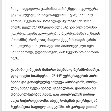
მსხვილ­ყვა­ვი­ლა ჟას­მი­ნის სამ­რეწ­ვე­ლო კულ­ტუ­რა
გავრ­ცე­ლე­ბუ­ლია საფ­რან­გეთ­ში, იტ­ალ­ი­ა­ში, ალ­
ჟირ­ში, ჩვენ­ში ის პირ­ვე­ლად შე­მო­იტ­ან­ეს 1937
წელს. ყვე­ლა­ზე მსხვი­ლი პლან­ტა­ცია იყო ხორ­შის
ეთ­ერ­ზე­თო­ვა­ნი კულ­ტუ­რე­ბის მე­ურ­ნე­ობ­ა­ში (სე­ნა­კის
რა­ი­ონ­ში), რო­მე­ლიც მთე­ლი ქვეყ­ნი­სათ­ვის ჟას­მი­
ნის ეთ­ერ­ზე­თის ერ­თა­დერ­თი მიმ­წო­დე­ბე­ლი იყო.
სამ­წუ­ხა­როდ, დღე­ის­ათ­ვის, მას ჩვენ­ში არ აწ­არ­მო­
ებ­ენ.
ჟას­მი­ნი ყინ­ვე­ბის მი­მართ საკ­მა­ოდ მგრძნო­ბი­არ­ეა:
0
0
ყვა­ვი­ლე­ბი ზი­ან­დე­ბა – 2
-14
ტემ­პე­რა­ტუ­რის პი­რო­
ბებ­ში და გა­ზაფ­ხულ­ზე იძ­ლე­ვა ამ­ონ­აყ­არს, რო­მე­
ლიც იმ­ა­ვე წელს უხ­ვად ყვა­ვი­ლობს. ჟას­მი­ნის ამ
თა­ვი­სე­ბუ­რე­ბე­ბის გა­მო, იგი გა­ავრ­ცე­ლეს და­სავ­
ლეთ სა­ქარ­თვე­ლო­ში, ას­ე­ვე სო­ხუ­მის ეთ­ერ­ზე­ოვ­ან
მცე­ნა­რე­თა საც­დელ სად­გურ­ში. ის კარ­გად ვი­თარ­