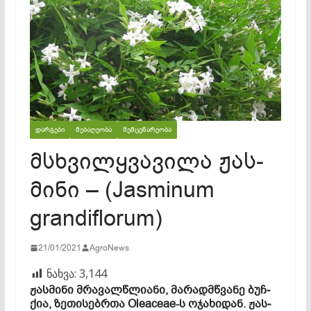
ᲓᲐᲠᲒᲔᲑᲘ
ᲛᲔᲑᲐᲦᲔᲝᲑᲐ
ᲛᲔᲛᲪᲔᲜᲐᲠᲔᲝᲑᲐ
მსხვილ­ყვა­ვი­ლა ჟას­
მი­ნი – (Jasminum
grandiflorum)
21/01/2021
AgroNews
ნახვა:
3,144
ჟას­მი­ნი მრა­ვალ­წლი­ა­ნი, მა­რადმ­წვა­ნე ბუჩ­
ქია, ზე­თი­სებრ­თა Oleaceae-ს ოჯ­ახ­იდ­ან. ჟას­