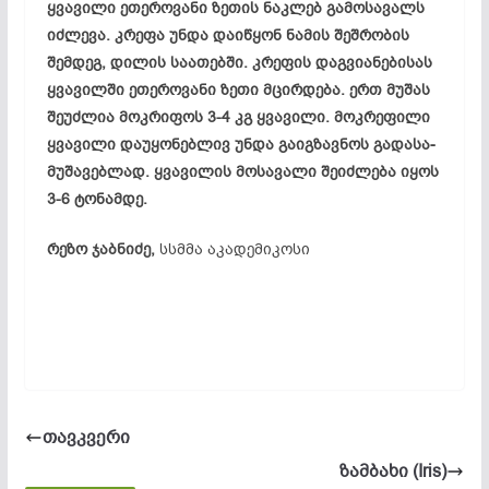
ყვა­ვი­ლი ეთ­ერ­ოვ­ა­ნი ზე­თის ნაკ­ლებ გა­მო­სა­ვალს
იძ­ლე­ვა. კრე­ფა უნ­და და­იწ­ყონ ნა­მის შეშ­რო­ბის
შემ­დეგ, დი­ლის სა­ათ­ებ­ში. კრე­ფის დაგ­ვი­ან­ებ­ის­ას
ყვა­ვილ­ში ეთ­ერ­ოვ­ა­ნი ზე­თი მცირ­დე­ბა. ერთ მუ­შას
შე­უძ­ლია მოკ­რი­ფოს 3-4 კგ ყვა­ვი­ლი. მოკ­რე­ფი­ლი
ყვა­ვი­ლი და­უყ­ონ­ებ­ლივ უნ­და გა­იგ­ზავ­ნოს გა­და­სა­
მუ­შა­ვებ­ლად. ყვა­ვი­ლის მო­სა­ვა­ლი შე­იძ­ლე­ბა იყ­ოს
3-6 ტო­ნამ­დე.
რეზო ჯაბნიძე,
სსმმა აკადემიკოსი
თავკვერი
ზამ­ბა­ხი (Iris)