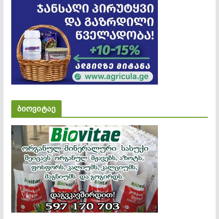
ბიოვიტაე