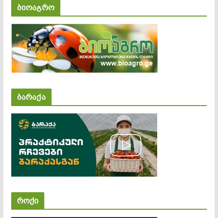
ბიოაგრო
ბარაქა
როქი