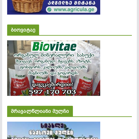
ბიოვიტაე
მრავალწლიანი მულჩი