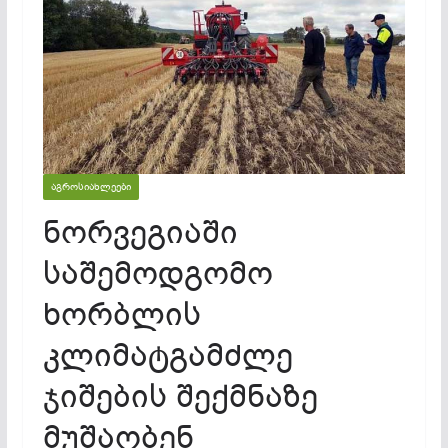
ᲐᲒᲠᲝᲡᲘᲐᲮᲚᲔᲔᲑᲘ
ნორვეგიაში
საშემოდგომო
ხორბლის
კლიმატგამძლე
ჯიშების შექმნაზე
მუშაობენ