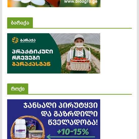
ბარაქა
როქი