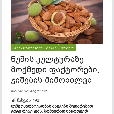
ᲐᲒᲠᲐᲠᲣᲚᲘ ᲒᲐᲜᲐᲗᲚᲔᲑᲐ
ᲓᲐᲠᲒᲔᲑᲘ
ᲛᲔᲑᲐᲦᲔᲝᲑᲐ
ნუშის კულტურაზე
მოქმედი ფაქტორები,
ჯიშების მიმოხილვა
20/06/2021
AgroNews
ნახვა:
2,490
ნუში უპირატესობას ანიჭებს შედარებით
ტუტე რეაქციის, ზომიერად ნაყოფიერ