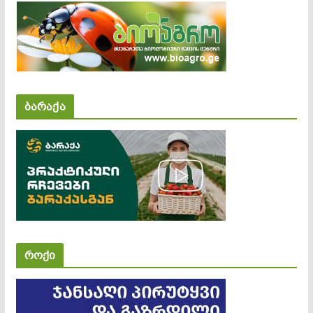
ბარაქა
როქი