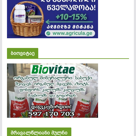
ბიოვიტაე
მრავალწლიანი მულჩი