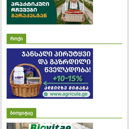
როქი
ბიოვიტაე