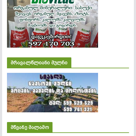
მრავალწლიანი მულჩი
მწვანე მალამო