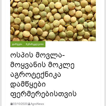
ᲓᲐᲠᲒᲔᲑᲘ
ᲛᲔᲛᲐᲠᲪᲕᲚᲔᲝᲑᲐ
ოსპის მოვლა-
მოყვანის მოკლე
აგროტექნიკა
დამწყები
ფერმერებისთვის
03/10/2020
AgroNews