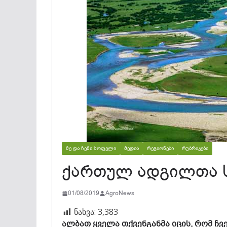
ᲛᲔ ᲓᲐ ᲩᲔᲛᲘ ᲡᲝᲤᲔᲚᲘ
ᲛᲔᲓᲘᲐ
ᲠᲔᲒᲘᲝᲜᲔᲑᲘ
ᲠᲣᲑᲠᲘᲙᲔᲑᲘ
ქართულ ადგილთა 
01/08/2019
AgroNews
ნახვა:
3,383
ალბათ ყველა თქვენგანმა იცის, რომ ჩვ