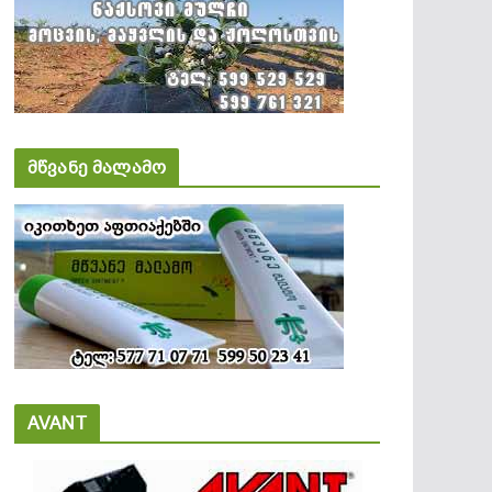
მწვანე მალამო
AVANT