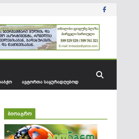
ᲡᲐᲑᲭᲝ
ᲐᲕᲢᲝᲠᲗᲐ ᲡᲐᲧᲣᲠᲐᲓᲦᲔᲑᲝᲓ
ბიოაგრო