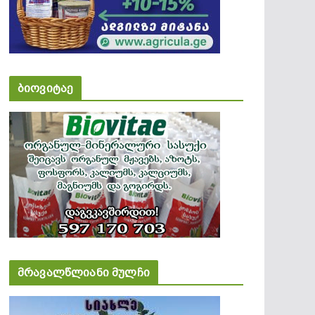
ბიოვიტაე
მრავალწლიანი მულჩი