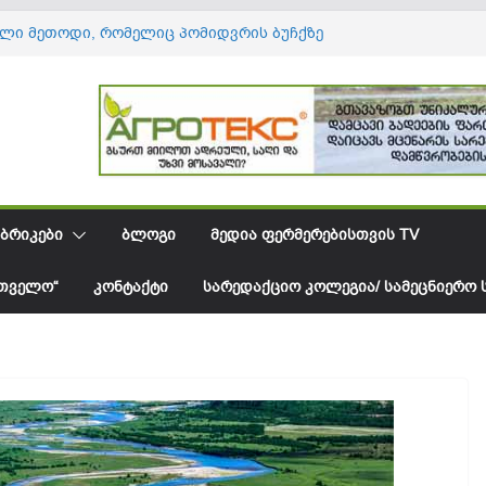
ული მეთოდი, რომელიც პომიდვრის ბუჩქზე
მწიფებას აჩქარებს
პორტი _ დაკარგული შესაძლებლობა
ერმერებისთვის?
აავადებაა თუ საკვები ელემენტის
– როგორ გავარჩიოთ ერთმანეთისგან
ში ავოკადოს იმპორტი იზრდება, ხოლო
საშუალო ფასი მცირდება
წყებიდან საქართველოს მოცვის ექსპორტმა
ნ დოლარს გადააჭარბა
ᲑᲠᲘᲙᲔᲑᲘ
ᲑᲚᲝᲒᲘ
ᲛᲔᲓᲘᲐ ᲤᲔᲠᲛᲔᲠᲔᲑᲘᲡᲗᲕᲘᲡ TV
ᲠᲗᲕᲔᲚᲝ“
ᲙᲝᲜᲢᲐᲥᲢᲘ
ᲡᲐᲠᲔᲓᲐᲥᲪᲘᲝ ᲙᲝᲚᲔᲒᲘᲐ/ ᲡᲐᲛᲔᲪᲜᲘᲔᲠᲝ 