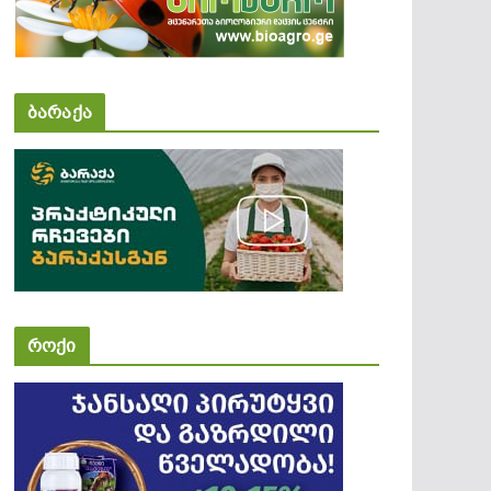
ბარაქა
როქი