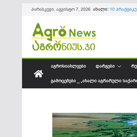
Skip
ახალი:
10 პრაქტიკ
პარასკევი, აგვისტო 7, 2026
to
ნაყოფის და
წიწაკის იმ
content
ქართული ფ
სოკოვანი დ
დეფიციტი? 
საქართველო
შესყიდვის 
სეზონის და
61,8 მილიო
ᲐᲒᲠᲝᲡᲘᲐᲮᲚᲔᲔᲑᲘ
ᲓᲐᲠᲒᲔᲑᲘ
ᲠᲣ
ᲒᲐᲛᲝᲪᲔᲛᲔᲑᲘ _ „ᲐᲮᲐᲚᲘ ᲐᲒᲠᲐᲠᲣᲚᲘ ᲡᲐᲥᲐ