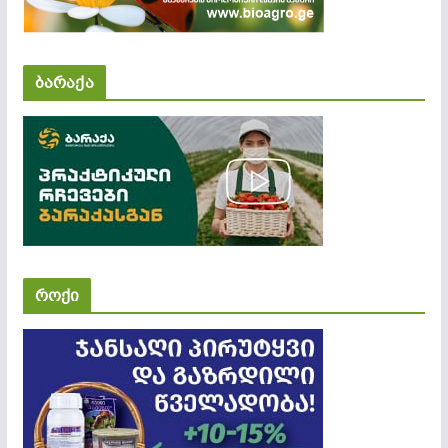
ბარაქა
როქი