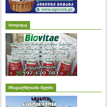
ბიოვიტაე
მრავალწლიანი მულჩი