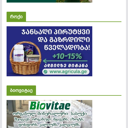
როქი
ბიოვიტაე