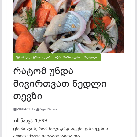
ᲐᲒᲠᲐᲠᲣᲚᲘ ᲒᲐᲜᲐᲗᲚᲔᲑᲐ
ᲐᲒᲠᲝᲡᲘᲐᲮᲚᲔᲔᲑᲘ
ᲡᲢᲐᲢᲘᲔᲑᲘ
რატომ უნდა
მივირთვათ ნედლი
თევზი
20/04/2017
AgroNews
ნახვა:
1,899
ცნობილია, რომ ზოგადად თევზი და თევზის
პროდუქტები ვიტამინებითა და