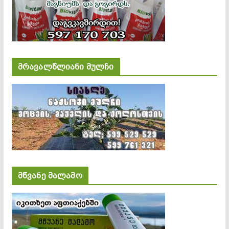
მრავალწლიანი მულჩი
მწვანე მალამო