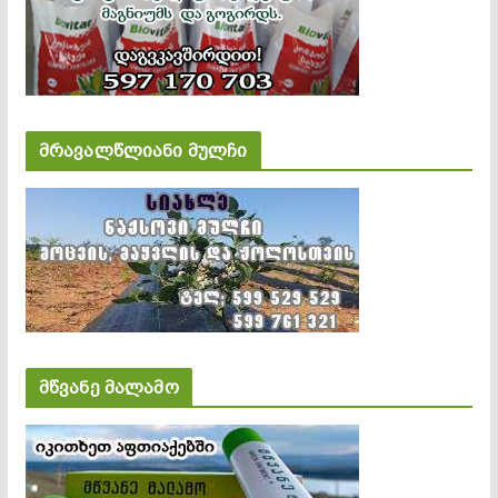
მრავალწლიანი მულჩი
მწვანე მალამო