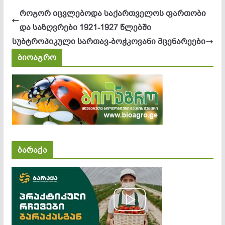
როგორ იცვლებოდა საქართველოს ფართობი
და საზღვრები 1921-1927 წლებში
სუბ­ტრო­პი­კუ­ლი სარ­თავ-ბოჭ­კო­ვა­ნი მცე­ნა­რე­ე­ბი
ბიოაგრო
ბარაქა