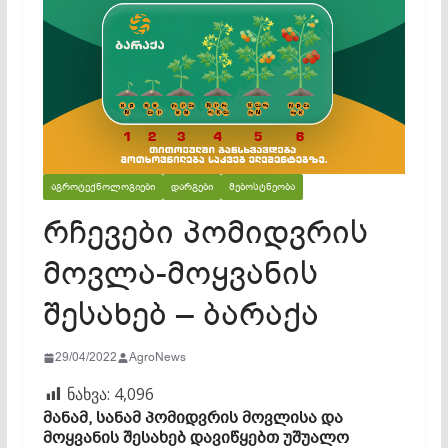
ᲐᲒᲠᲝᲢᲔᲥᲜᲝᲚᲝᲒᲘᲔᲑᲘ
ᲓᲐᲠᲒᲔᲑᲘ
ᲛᲔᲑᲝᲡᲢᲜᲔᲝᲑᲐ
რჩევები პომიდვრის
მოვლა-მოყვანის
შესახებ – ბარაქა
29/04/2022
AgroNews
ნახვა:
4,096
მანამ, სანამ პომიდვრის მოვლისა და
მოყვანის შესახებ დავიწყებთ უშუალო