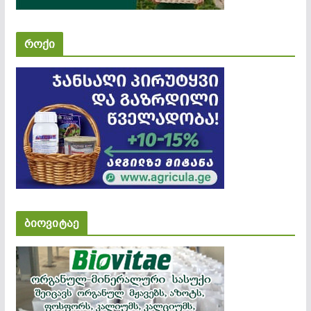
როქი
ბიოვიტაე