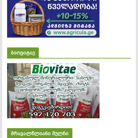
ბიოვიტაე
მრავალწლიანი მულჩი