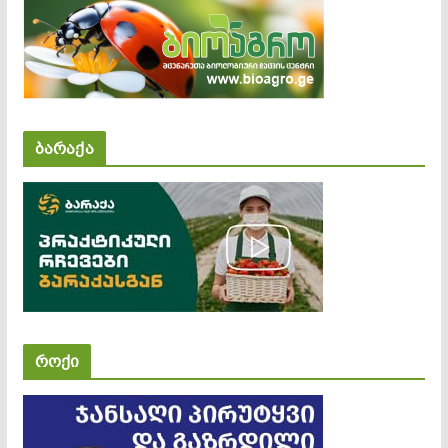
ბარაქა
როქი