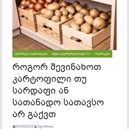
ᲐᲒᲠᲐᲠᲣᲚᲘ ᲒᲐᲜᲐᲗᲚᲔᲑᲐ
ᲛᲔᲓᲘᲐ ᲤᲔᲠᲛᲔᲠᲔᲑᲘᲡᲗᲕᲘᲡ TV
ᲠᲣᲑᲠᲘᲙᲔᲑᲘ
როგორ შევინახოთ
კარტოფილი თუ
სარდაფი ან
სათანადო სათავსო
არ გაქვთ
20/09/2025
AgroNews