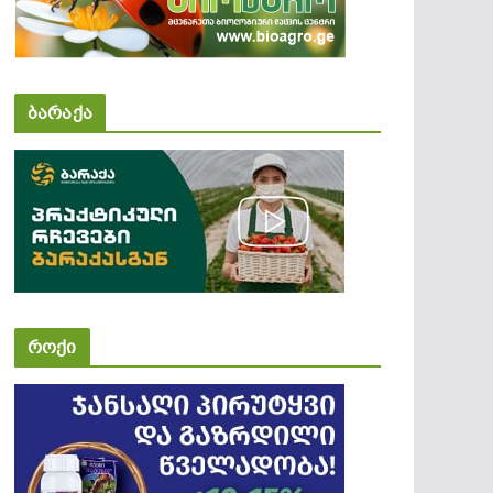
ბარაქა
როქი