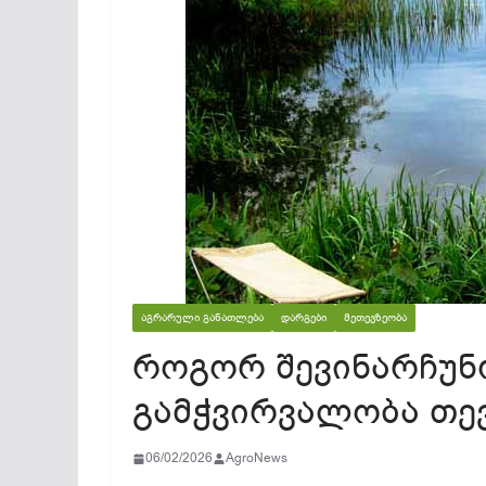
ᲐᲒᲠᲐᲠᲣᲚᲘ ᲒᲐᲜᲐᲗᲚᲔᲑᲐ
ᲓᲐᲠᲒᲔᲑᲘ
ᲛᲔᲗᲔᲕᲖᲔᲝᲑᲐ
როგორ შევინარჩუნ
გამჭვირვალობა თევ
06/02/2026
AgroNews