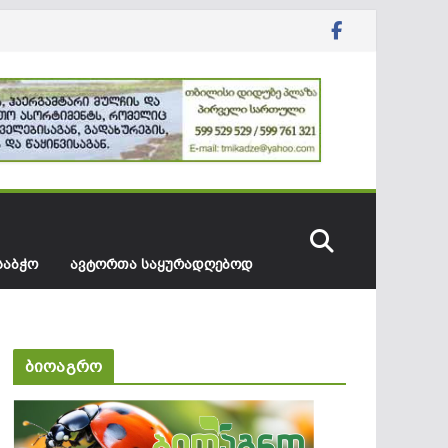
ᲡᲐᲑᲭᲝ
ᲐᲕᲢᲝᲠᲗᲐ ᲡᲐᲧᲣᲠᲐᲓᲦᲔᲑᲝᲓ
ბიოაგრო