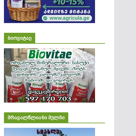
ბიოვიტაე
მრავალწლიანი მულჩი