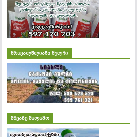
მრავალწლიანი მულჩი
მწვანე მალამო