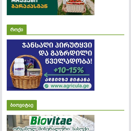
როქი
ბიოვიტაე