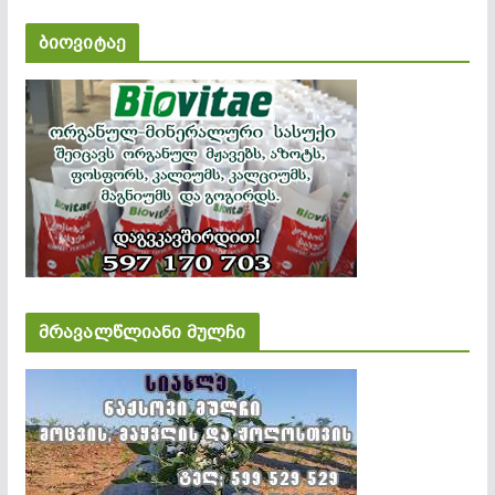
ბიოვიტაე
მრავალწლიანი მულჩი