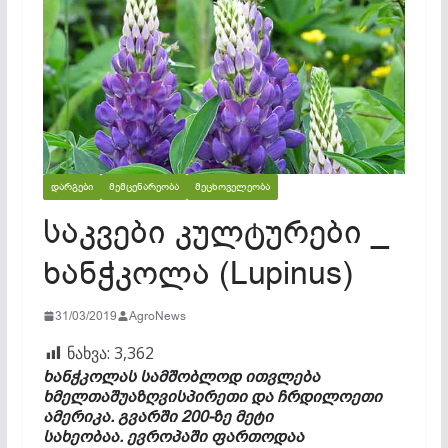
ᲓᲐᲠᲒᲔᲑᲘ
ᲛᲔᲛᲪᲔᲜᲐᲠᲔᲝᲑᲐ
ᲛᲔᲪᲮᲝᲕᲔᲚᲔᲝᲑᲐ
საკვები კულტურები _
ხანჭკოლა (Lupinus)
31/03/2019
AgroNews
ნახვა:
3,362
ხანჭკოლას სამშობლოდ ითვლება
ხმელთაშუაზღვისპირეთი და ჩრდილოეთი
ამერიკა. გვარში 200-ზე მეტი
სახეობაა. ევროპაში ფართოდაა