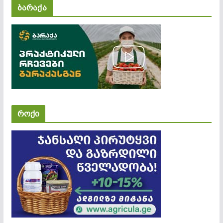
ბარაქა
როქი