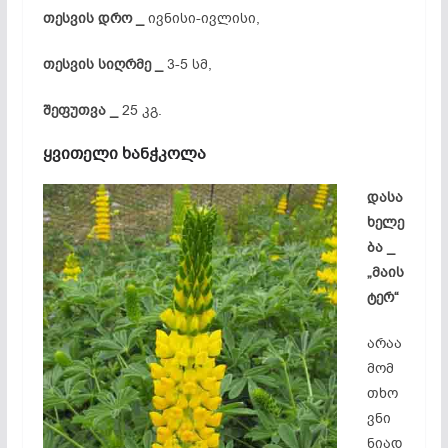
თესვის დრო _
ივნისი-ივლისი,
თესვის სიღრმე _
3-5 სმ,
შეფუთვა _
25 კგ.
ყვითელი ხანჭკოლა
დასა
ხელე
ბა _
„მაის
ტერ“
არაა
მომ
თხო
ვნი
ნიად