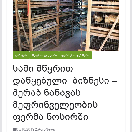
ᲓᲐᲠᲒᲔᲑᲘ
ᲛᲔᲤᲠᲘᲜᲕᲔᲚᲔᲝᲑᲐ
ᲤᲔᲠᲛᲔᲠᲘ ᲤᲔᲠᲛᲔᲠᲡ
სამი მწყრით
დაწყებული ბიზნესი –
მერაბ ნანავას
მეფრინველეობის
ფერმა ნოსირში
05/10/2019
AgroNews