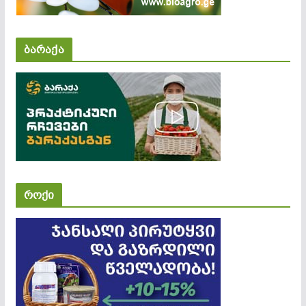
ბარაქა
როქი