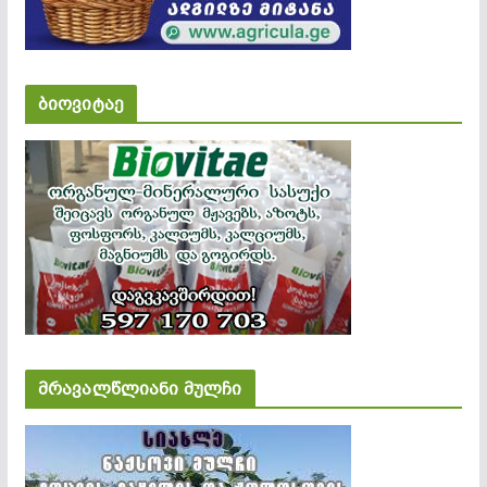
ბიოვიტაე
მრავალწლიანი მულჩი