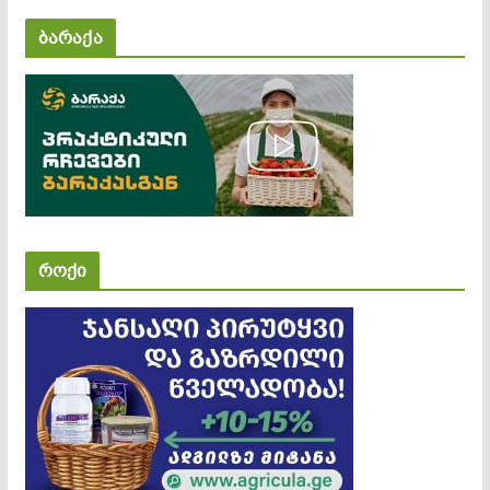
ბარაქა
როქი