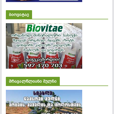
ბიოვიტაე
მრავალწლიანი მულჩი