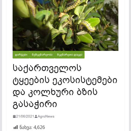
ᲓᲐᲠᲒᲔᲑᲘ
ᲛᲔᲛᲪᲔᲜᲐᲠᲔᲝᲑᲐ
ᲛᲪᲔᲜᲐᲠᲔᲗᲐ ᲓᲐᲪᲕᲐ
საქართველოს
ტყეების ეკოსისტემები
და კოლხური ბზის
გასაჭირი
21/06/2021
AgroNews
ნახვა:
4,626