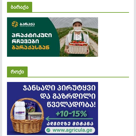
ბარაქა
როქი