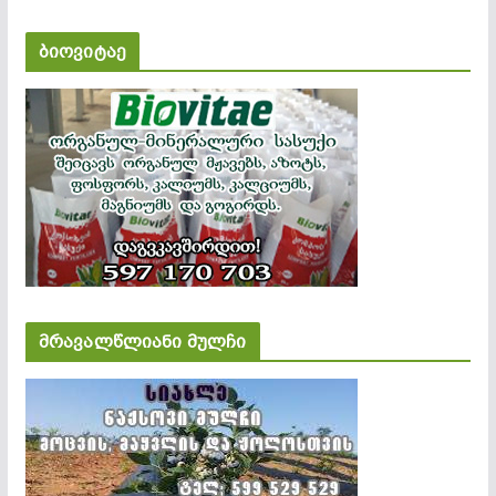
ბიოვიტაე
მრავალწლიანი მულჩი