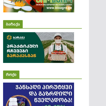
ბარაქა
როქი