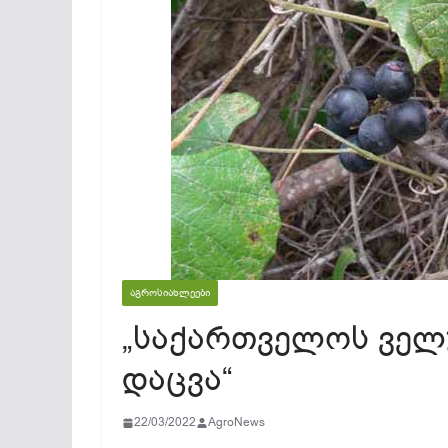
ᲐᲒᲠᲝᲡᲘᲐᲮᲚᲔᲔᲑᲘ
„საქართველოს ველუ
დაცვა“
22/03/2022
AgroNews