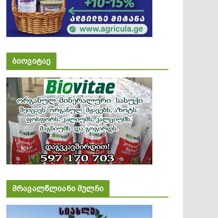
ბიოვიტაე
მრავალწლიანი მულჩი