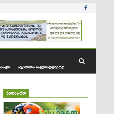
ᲡᲐᲑᲭᲝ
ᲐᲕᲢᲝᲠᲗᲐ ᲡᲐᲧᲣᲠᲐᲓᲦᲔᲑᲝᲓ
ბიოაგრო