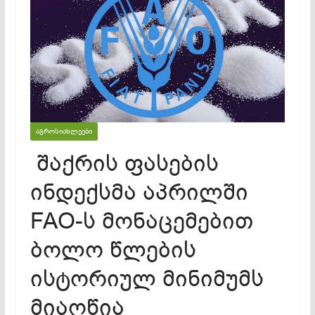
ᲐᲒᲠᲝᲡᲘᲐᲮᲚᲔᲔᲑᲘ
შაქრის ფასების
ინდექსმა აპრილში
FAO-ს მონაცემებით
ბოლო წლების
ისტორიულ მინიმუმს
მიაღწია