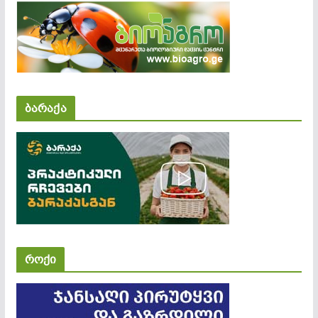
ბარაქა
როქი