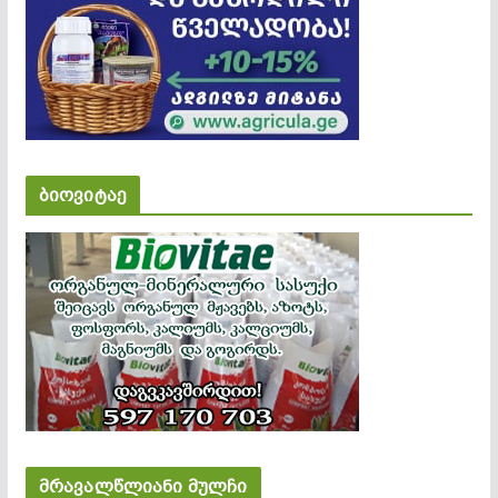
ბიოვიტაე
მრავალწლიანი მულჩი