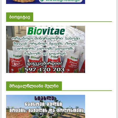
ბიოვიტაე
მრავალწლიანი მულჩი