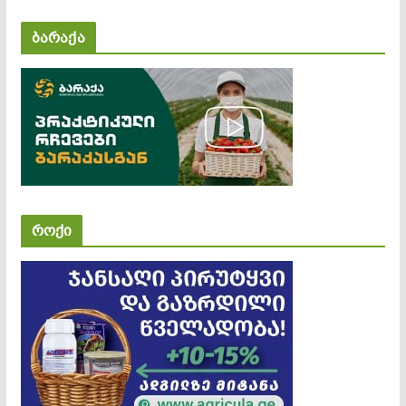
ბარაქა
როქი