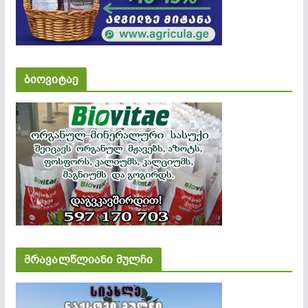
ბიოვიტაე
მრავალწლიანი მულჩი