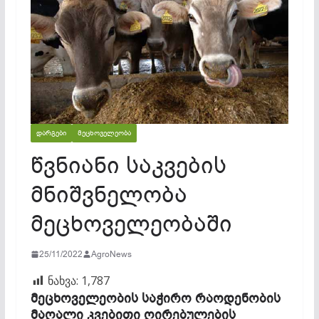
ᲓᲐᲠᲒᲔᲑᲘ
ᲛᲔᲪᲮᲝᲕᲔᲚᲔᲝᲑᲐ
წვნიანი საკვების
მნიშვნელობა
მეცხოველეობაში
25/11/2022
AgroNews
ნახვა:
1,787
მეცხოველეობის საჭირო რაოდენობის
მაღალი კვებითი ღირებულების