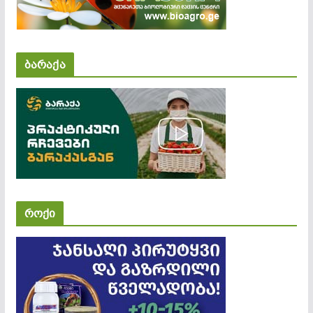
ბარაქა
როქი