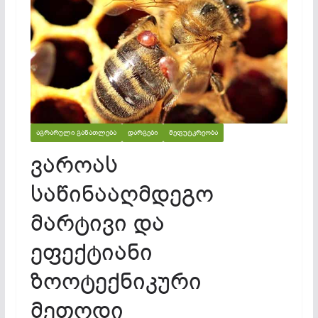
ᲐᲒᲠᲐᲠᲣᲚᲘ ᲒᲐᲜᲐᲗᲚᲔᲑᲐ
ᲓᲐᲠᲒᲔᲑᲘ
ᲛᲔᲤᲣᲢᲙᲠᲔᲝᲑᲐ
ვაროას
საწინააღმდეგო
მარტივი და
ეფექტიანი
ზოოტექნიკური
მეთოდი