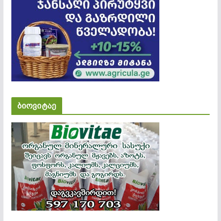
ბიოვიტაე