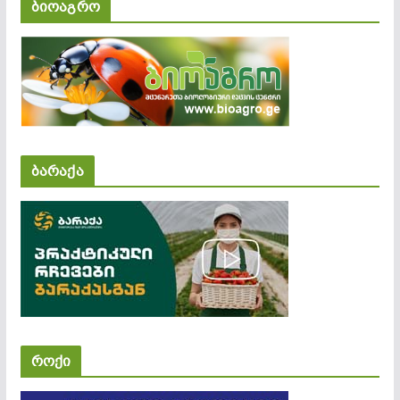
ბიოაგრო
ბარაქა
როქი