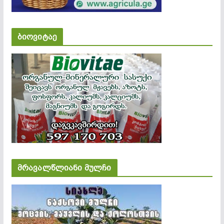
ბიოვიტაე
მრავალწლიანი მულჩი