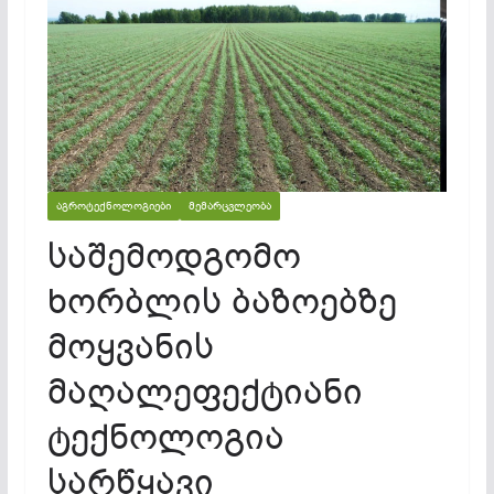
ᲐᲒᲠᲝᲢᲔᲥᲜᲝᲚᲝᲒᲘᲔᲑᲘ
ᲛᲔᲛᲐᲠᲪᲕᲚᲔᲝᲑᲐ
საშემოდგომო
ხორბლის ბაზოებზე
მოყვანის
მაღალეფექტიანი
ტექნოლოგია
სარწყავი