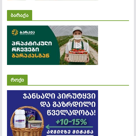
ბარაქა
როქი