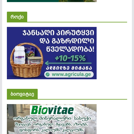
როქი
ბიოვიტაე