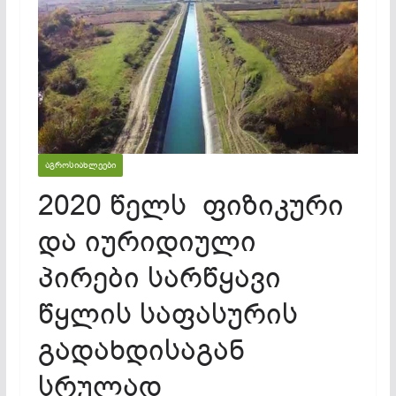
ᲐᲒᲠᲝᲡᲘᲐᲮᲚᲔᲔᲑᲘ
2020 წელს ფიზიკური
და იურიდიული
პირები სარწყავი
წყლის საფასურის
გადახდისაგან
სრულად