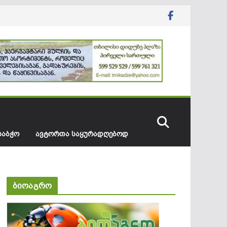
ᲡᲐᲑᲭᲝ
ᲐᲕᲢᲝᲠᲗᲐ ᲡᲐᲧᲣᲠᲐᲓᲦᲔᲑᲝᲓ
ბიოაგრო