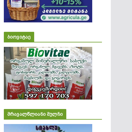
ბიოვიტაე
მრავალწლიანი მულჩი