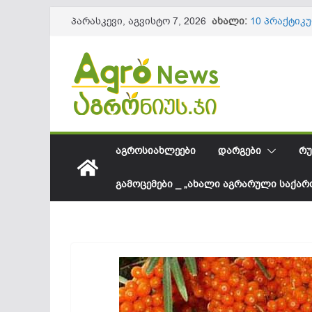
Skip
ახალი:
10 პრაქტიკ
პარასკევი, აგვისტო 7, 2026
to
ნაყოფის და
წიწაკის იმ
content
ქართული ფ
სოკოვანი დ
დეფიციტი? 
საქართველო
შესყიდვის 
სეზონის და
61,8 მილიო
ᲐᲒᲠᲝᲡᲘᲐᲮᲚᲔᲔᲑᲘ
ᲓᲐᲠᲒᲔᲑᲘ
ᲠᲣ
ᲒᲐᲛᲝᲪᲔᲛᲔᲑᲘ _ „ᲐᲮᲐᲚᲘ ᲐᲒᲠᲐᲠᲣᲚᲘ ᲡᲐᲥᲐ