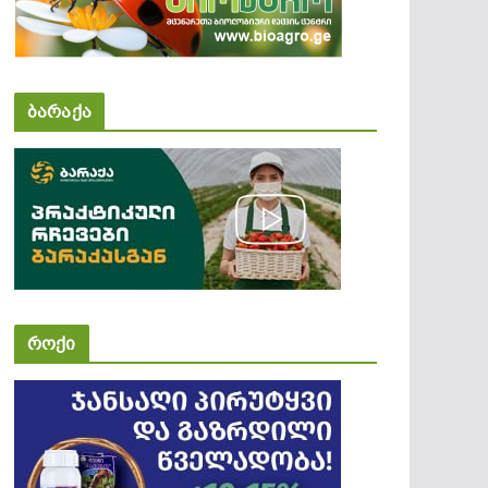
ბარაქა
როქი