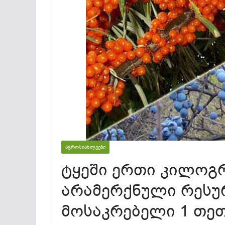
ᲐᲒᲠᲝᲡᲘᲐᲮᲚᲔᲔᲑᲘ
ტყეში ერთი კილოგრ
არამერქნული რესუ
მოსაკრებელი 1 თეთ