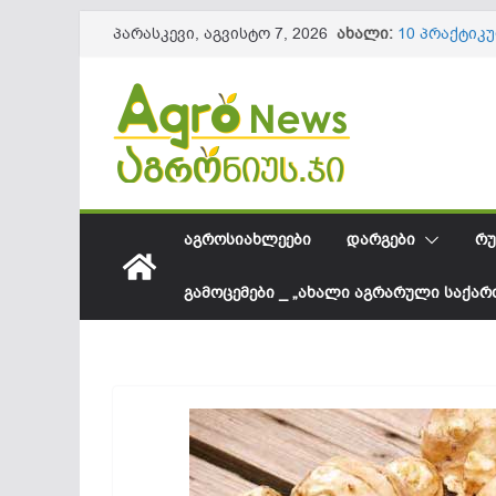
Skip
ახალი:
10 პრაქტიკ
პარასკევი, აგვისტო 7, 2026
to
ნაყოფის და
წიწაკის იმ
content
ქართული ფ
სოკოვანი დ
დეფიციტი? 
საქართველო
შესყიდვის 
სეზონის და
61,8 მილიო
ᲐᲒᲠᲝᲡᲘᲐᲮᲚᲔᲔᲑᲘ
ᲓᲐᲠᲒᲔᲑᲘ
ᲠᲣ
ᲒᲐᲛᲝᲪᲔᲛᲔᲑᲘ _ „ᲐᲮᲐᲚᲘ ᲐᲒᲠᲐᲠᲣᲚᲘ ᲡᲐᲥᲐ