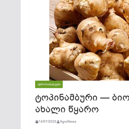
ᲐᲒᲠᲝᲡᲘᲐᲮᲚᲔᲔᲑᲘ
ტოპინამბური — ბიო
ახალი წყარო
14/07/2025
AgroNews