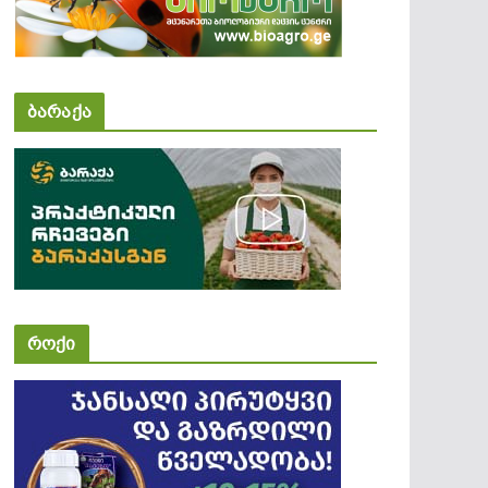
ბარაქა
როქი