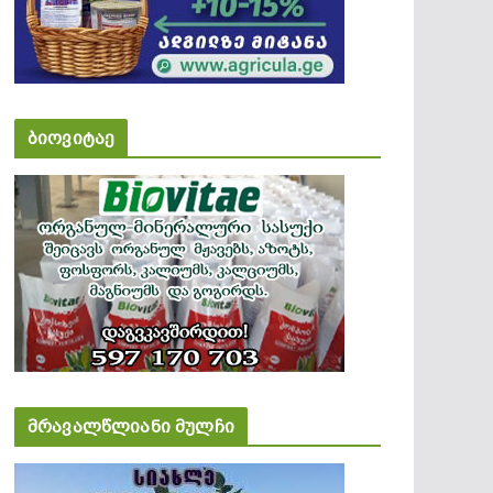
ბიოვიტაე
მრავალწლიანი მულჩი