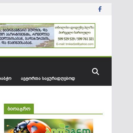
ᲡᲐᲑᲭᲝ
ᲐᲕᲢᲝᲠᲗᲐ ᲡᲐᲧᲣᲠᲐᲓᲦᲔᲑᲝᲓ
ბიოაგრო