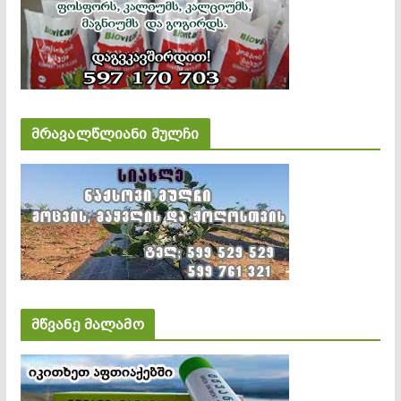
მრავალწლიანი მულჩი
მწვანე მალამო