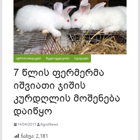
ᲐᲒᲠᲝᲡᲘᲐᲮᲚᲔᲔᲑᲘ
ᲛᲔᲪᲮᲝᲕᲔᲚᲔᲝᲑᲐ
ᲡᲢᲐᲢᲘᲔᲑᲘ
7 წლის ფერმერმა
იშვიათი ჯიშის
კურდღლის მოშენება
დაიწყო
14/04/2017
AgroNews
ნახვა:
2,181