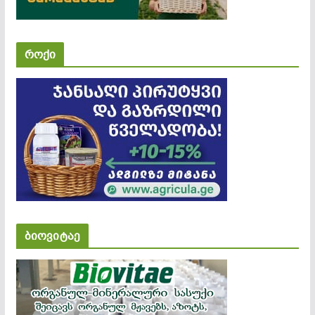
როქი
ბიოვიტაე