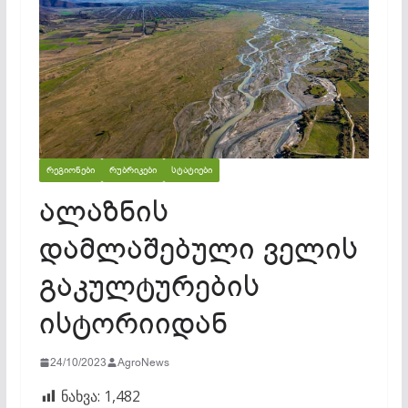
ᲠᲔᲒᲘᲝᲜᲔᲑᲘ
ᲠᲣᲑᲠᲘᲙᲔᲑᲘ
ᲡᲢᲐᲢᲘᲔᲑᲘ
ალაზნის
დამლაშებული ველის
გაკულტურების
ისტორიიდან
24/10/2023
AgroNews
ნახვა:
1,482