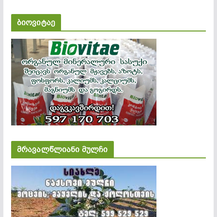
ბიოვიტაე
მრავალწლიანი მულჩი