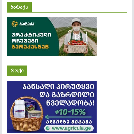
ბარაქა
როქი