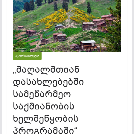
ᲐᲒᲠᲝᲡᲘᲐᲮᲚᲔᲔᲑᲘ
„მაღალმთიან
დასახლებებში
სამეწარმეო
საქმიანობის
ხელშეწყობის
პროგრამაში“