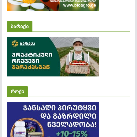
ბარაქა
როქი