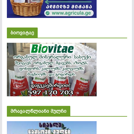
ბიოვიტაე
მრავალწლიანი მულჩი