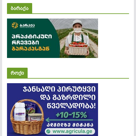
ბარაქა
როქი