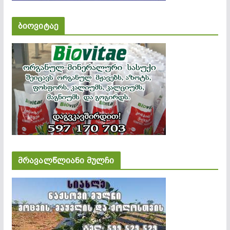
ბიოვიტაე
მრავალწლიანი მულჩი