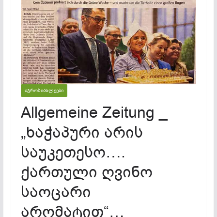
ᲐᲒᲠᲝᲡᲘᲐᲮᲚᲔᲔᲑᲘ
Allgemeine Zeitung _
„ხაჭაპური არის
საუკეთესო….
ქართული ღვინო
საოცარი
არომატით“…