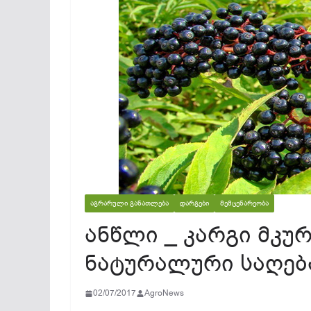
ᲐᲒᲠᲐᲠᲣᲚᲘ ᲒᲐᲜᲐᲗᲚᲔᲑᲐ
ᲓᲐᲠᲒᲔᲑᲘ
ᲛᲔᲛᲪᲔᲜᲐᲠᲔᲝᲑᲐ
ანწლი _ კარგი მკუ
ნატურალური საღებ
02/07/2017
AgroNews