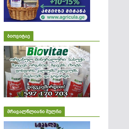
ბიოვიტაე
მრავალწლიანი მულჩი