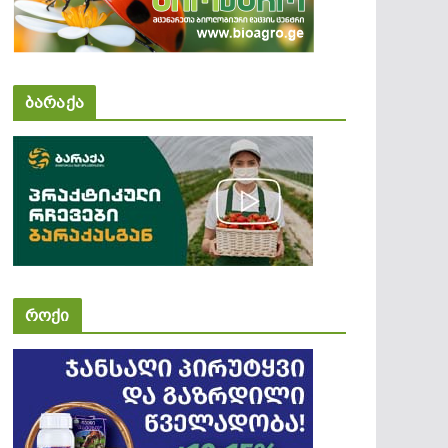
ბარაქა
როქი