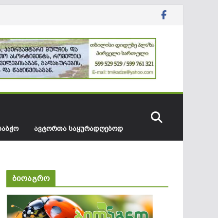
ᲡᲐᲑᲭᲝ
ᲐᲕᲢᲝᲠᲗᲐ ᲡᲐᲧᲣᲠᲐᲓᲦᲔᲑᲝᲓ
ბიოაგრო