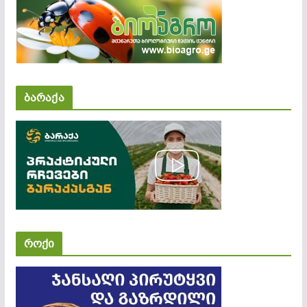
ბარაქა
როქი